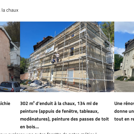
 la chaux
îchie
Une rénov
302 m² d’enduit à la chaux, 134 ml de
donne un
peinture (appuis de fenêtre, tableaux,
tout en r
modénatures), peinture des passes de toit
en bois…