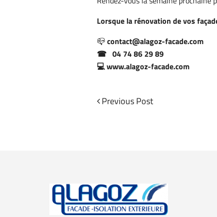
Rendez-vous la semaine prochaine po
Lorsque
la
rénovation
de
vos
façad
📪
contact@alagoz-facade.com
☎ 04 74 86 29 89
💻 www.alagoz-facade.com
Previous
Previous Post
Navigation
Post
de
l’article