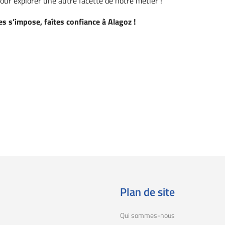
ur explorer une autre facette de notre métier !
es
s’impose
,
faîtes
confiance
à
Alagoz
!
Plan de site
Qui sommes-nous