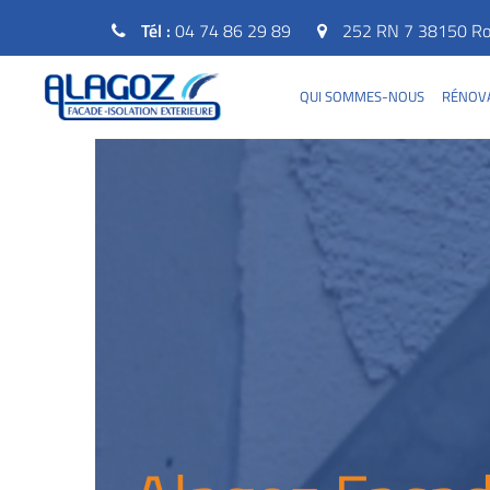
Tél :
04 74 86 29 89
252 RN 7 38150 Rou
QUI SOMMES-NOUS
RÉNOVA