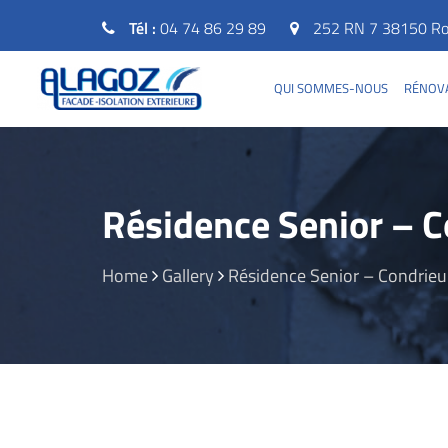
Tél :
04 74 86 29 89
252 RN 7 38150 Rou
QUI SOMMES-NOUS
RÉNOVA
Résidence Senior – C
Home
Gallery
Résidence Senior – Condrieu