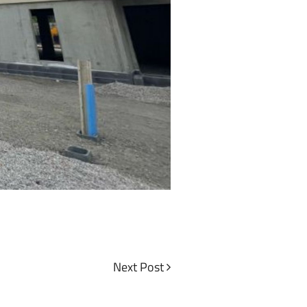
Next
Next Post
Post