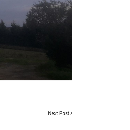
Next
Next Post
Post