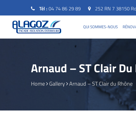
Tél :
04 74 86 29 89
252 RN 7 38150 Rou
QUI SOMMES-NOUS
RÉNOVA
Arnaud – ST Clair Du
Home
Gallery
Arnaud – ST Clair du Rhône