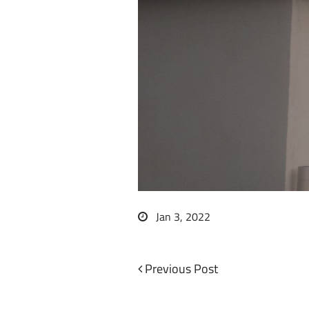
Jan 3, 2022
Previous
Previous Post
Navigation
Post